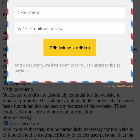
Zavřít
Privacy Overview
This website uses cookies to improve your experience while you
navigate through the website. Out of these, the cookies that are
categorized as necessary are stored on your browser as they are
essential for the working of basic functionalities of the website. We
also use third-party cookies that help us analyze and understand how
you use this website. These cookies will be stored in your browser
only with your consent. You also have the option to opt-out of these
cookies. But opting out of some of these cookies may affect your
browsing experience.
Necessary
Necessary
Vždy povoleno
Necessary cookies are absolutely essential for the website to
function properly. This category only includes cookies that ensures
basic functionalities and security features of the website. These
cookies do not store any personal information.
Non-necessary
Non-necessary
Any cookies that may not be particularly necessary for the website
to function and is used specifically to collect user personal data via