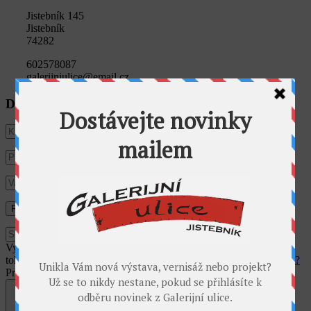
Jistebník 145
Jistebník
74282
602578087
galerijniulice@email.cz
Dostávat novinky e-mailem
Využíváme cookies pro analýzu návštěvnosti webu. Používáním
tohoto webu s tím vyjadřujete souhlas.
Souhlasím
Co jsou cookies?
Privacy & Cookies Policy