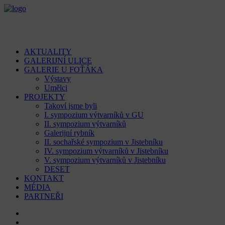
AKTUALITY
GALERIJNÍ ULICE
GALERIE U FOŤÁKA
Výstavy
Umělci
PROJEKTY
Takoví jsme byli
I. sympozium výtvarníků v GU
II. sympozium výtvarníků
Galerijní rybník
II. sochařské sympozium v Jistebníku
IV. sympozium výtvarníků v Jistebníku
V. sympozium výtvarníků v Jistebníku
DESET
KONTAKT
MÉDIA
PARTNEŘI