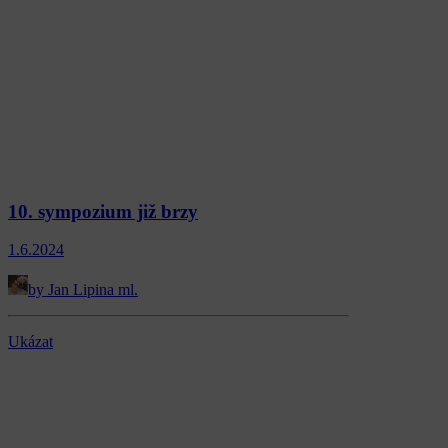
10. sympozium již brzy
1.6.2024
by Jan Lipina ml.
Ukázat