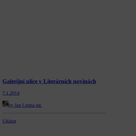
Galerijní ulice v Literárních novinách
7.1.2014
by Jan Lipina ml.
Ukázat