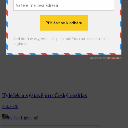
SEARCH
Tyleček o výstavě pro Český rozhlas
8.4.2026
by Jan Lipina ml.