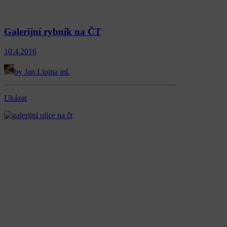
Galerijní rybník na ČT
10.4.2016
by Jan Lipina ml.
Ukázat