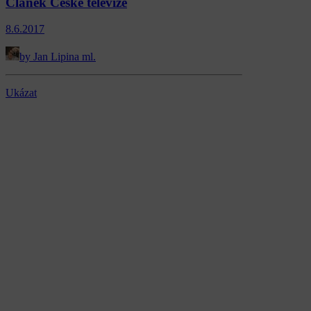
Článek České televize
8.6.2017
by Jan Lipina ml.
Ukázat