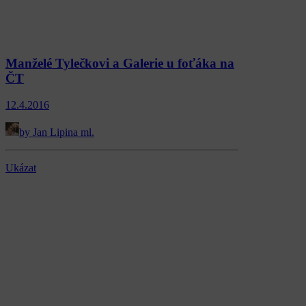
Manželé Tylečkovi a Galerie u foťáka na
ČT
12.4.2016
by Jan Lipina ml.
Ukázat