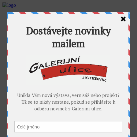
AKTUALITY
GALERIJNÍ ULICE
GALERIE U FOŤÁKA
Výstavy
Umělci
PROJEKTY
Takoví jsme byli
I. sympozium výtvarníků v GU
II. sympozium výtvarníků
Galerijní rybník
II. sochařské sympozium v Jistebníku
IV. sympozium výtvarníků v Jistebníku
V. sympozium výtvarníků v Jistebníku
DESET
KONTAKT
MÉDIA
PARTNEŘI