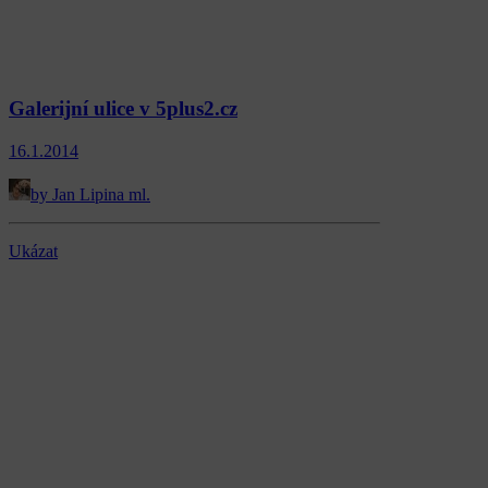
Galerijní ulice v 5plus2.cz
16.1.2014
by Jan Lipina ml.
Ukázat