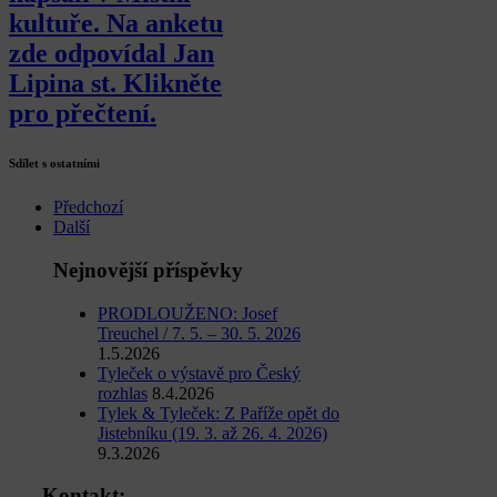
kultuře. Na anketu
zde odpovídal Jan
Lipina st. Klikněte
pro přečtení.
Sdílet s ostatními
Předchozí
Další
Nejnovější příspěvky
PRODLOUŽENO: Josef
Treuchel / 7. 5. – 30. 5. 2026
1.5.2026
Tyleček o výstavě pro Český
rozhlas
8.4.2026
Tylek & Tyleček: Z Paříže opět do
Jistebníku (19. 3. až 26. 4. 2026)
9.3.2026
Kontakt: