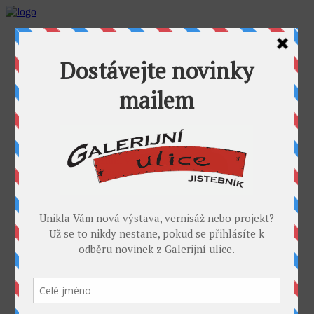
AKTUALITY
GALERIJNÍ ULICE
GALERIE U FOŤÁKA
Výstavy
Umělci
PROJEKTY
Takoví jsme byli
I. sympozium výtvarníků v GU
II. sympozium výtvarníků
Galerijní rybník
II. sochařské sympozium v Jistebníku
IV. sympozium výtvarníků v Jistebníku
V. sympozium výtvarníků v Jistebníku
DESET
KONTAKT
MÉDIA
PARTNEŘI