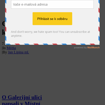
SEARCH
GU na Místní
kultuře
7.3.2021
|
In
Média
|
By
Jan Lipina ml.
O Galerijní ulici
napsali v Místní