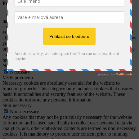
Privacy Overview
This website uses cookies to improve your experience while you
navigate through the website. Out of these, the cookies that are
categorized as necessary are stored on your browser as they are
essential for the working of basic functionalities of the website. We
also use third-party cookies that help us analyze and understand how
you use this website. These cookies will be stored in your browser
only with your consent. You also have the option to opt-out of these
cookies. But opting out of some of these cookies may affect your
browsing experience.
Necessary
Necessary
Vždy povoleno
Necessary cookies are absolutely essential for the website to
function properly. This category only includes cookies that ensures
basic functionalities and security features of the website. These
cookies do not store any personal information.
Non-necessary
Non-necessary
Any cookies that may not be particularly necessary for the website
to function and is used specifically to collect user personal data via
analytics, ads, other embedded contents are termed as non-necessary
cookies. It is mandatory to procure user consent prior to running