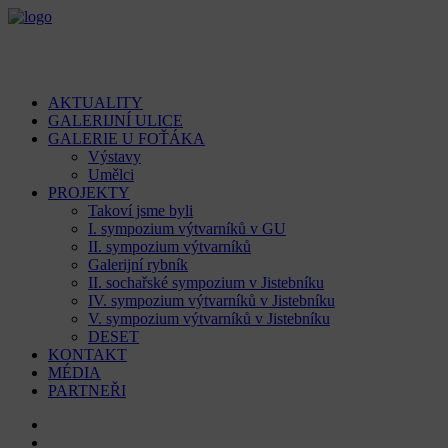
AKTUALITY
GALERIJNÍ ULICE
GALERIE U FOŤÁKA
Výstavy
Umělci
PROJEKTY
Takoví jsme byli
I. sympozium výtvarníků v GU
II. sympozium výtvarníků
Galerijní rybník
II. sochařské sympozium v Jistebníku
IV. sympozium výtvarníků v Jistebníku
V. sympozium výtvarníků v Jistebníku
DESET
KONTAKT
MÉDIA
PARTNEŘI