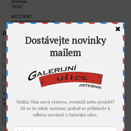
Jistebník
74282
602578087
galerijniulice@email.cz
Dostávat novinky e-mailem
Využíváme cookies pro analýzu návštěvnosti webu. Používáním
tohoto webu s tím vyjadřujete souhlas.
Souhlasím
Co jsou cookies?
Privacy & Cookies Policy
Zavřít