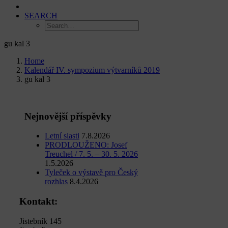
SEARCH
gu kal 3
Home
Kalendář IV. sympozium výtvarníků 2019
gu kal 3
Nejnovější příspěvky
Letní slasti
7.8.2026
PRODLOUŽENO: Josef
Treuchel / 7. 5. – 30. 5. 2026
1.5.2026
Tyleček o výstavě pro Český
rozhlas
8.4.2026
Kontakt:
Jistebník 145