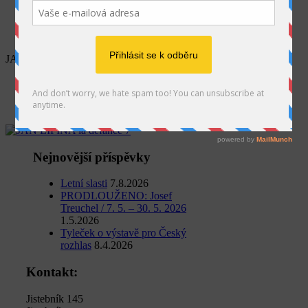
SEARCH
JAN LIPINA la defance 7
Home
Jan Lipina
JAN LIPINA la defance 7
Nejnovější příspěvky
Letní slasti
7.8.2026
PRODLOUŽENO: Josef
Treuchel / 7. 5. – 30. 5. 2026
1.5.2026
Tyleček o výstavě pro Český
rozhlas
8.4.2026
Kontakt:
Jistebník 145