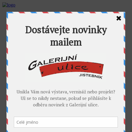
AKTUALITY
GALERIJNÍ ULICE
GALERIE U FOŤÁKA
Výstavy
Umělci
PROJEKTY
Takoví jsme byli
I. sympozium výtvarníků v GU
II. sympozium výtvarníků
Galerijní rybník
II. sochařské sympozium v Jistebníku
IV. sympozium výtvarníků v Jistebníku
V. sympozium výtvarníků v Jistebníku
DESET
KONTAKT
MÉDIA
PARTNEŘI