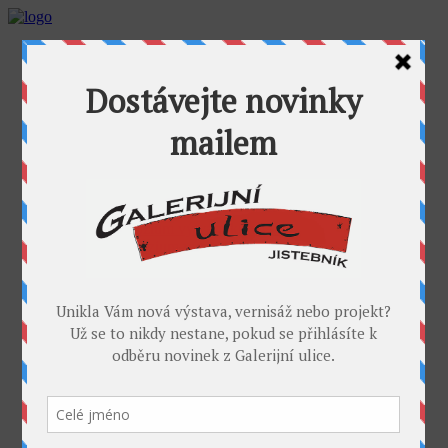
AKTUALITY
GALERIJNÍ ULICE
GALERIE U FOŤÁKA
Výstavy
Umělci
PROJEKTY
Takoví jsme byli
I. sympozium výtvarníků v GU
II. sympozium výtvarníků
Galerijní rybník
II. sochařské sympozium v Jistebníku
IV. sympozium výtvarníků v Jistebníku
V. sympozium výtvarníků v Jistebníku
DESET
KONTAKT
MÉDIA
PARTNEŘI