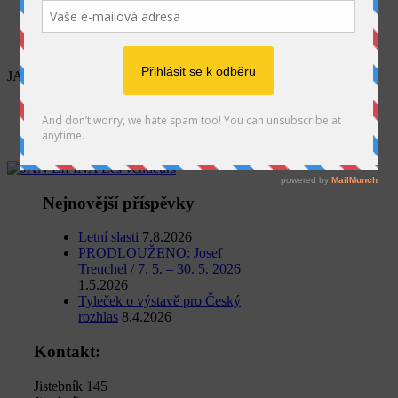
SEARCH
JAN LIPINA Les vendeurs
Home
Jan Lipina
JAN LIPINA Les vendeurs
Nejnovější příspěvky
Letní slasti
7.8.2026
PRODLOUŽENO: Josef
Treuchel / 7. 5. – 30. 5. 2026
1.5.2026
Tyleček o výstavě pro Český
rozhlas
8.4.2026
Kontakt:
Jistebník 145