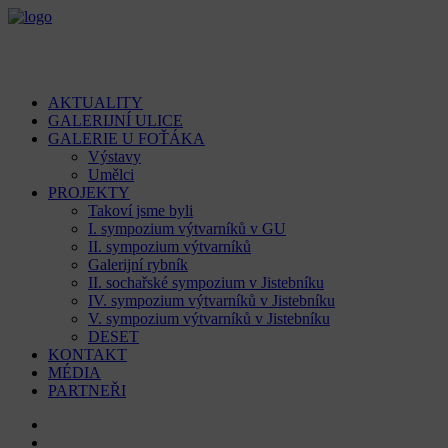
AKTUALITY
GALERIJNÍ ULICE
GALERIE U FOŤÁKA
Výstavy
Umělci
PROJEKTY
Takoví jsme byli
I. sympozium výtvarníků v GU
II. sympozium výtvarníků
Galerijní rybník
II. sochařské sympozium v Jistebníku
IV. sympozium výtvarníků v Jistebníku
V. sympozium výtvarníků v Jistebníku
DESET
KONTAKT
MÉDIA
PARTNEŘI