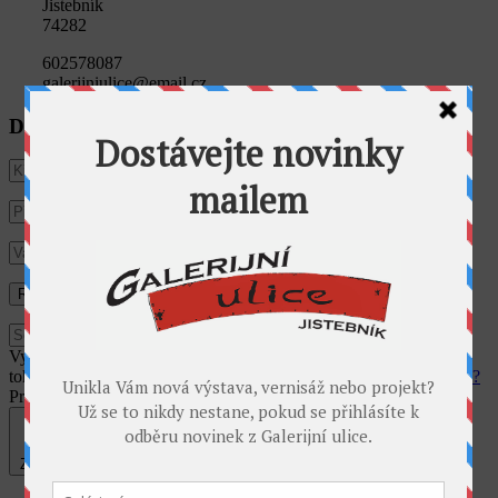
Jistebník
74282
602578087
galerijniulice@email.cz
Dostávat novinky e-mailem
Využíváme cookies pro analýzu návštěvnosti webu. Používáním
tohoto webu s tím vyjadřujete souhlas.
Souhlasím
Co jsou cookies?
Privacy & Cookies Policy
Zavřít