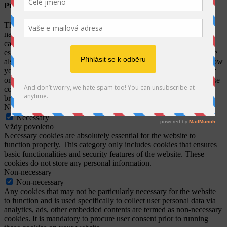
Privacy Overview
This website uses cookies to improve your experience while you
navigate through the website. Out of these, the cookies that are
categorized as necessary are stored on your browser as they are
essential for the working of basic functionalities of the website. We
also use third-party cookies that help us analyze and understand how
you use this website. These cookies will be stored in your browser
only with your consent. You also have the option to opt-out of these
cookies. But opting out of some of these cookies may affect your
browsing experience.
Necessary
Necessary
Vždy povoleno
Necessary cookies are absolutely essential for the website to
function properly. This category only includes cookies that ensures
basic functionalities and security features of the website. These
cookies do not store any personal information.
Non-necessary
Non-necessary
Any cookies that may not be particularly necessary for the website
to function and is used specifically to collect user personal data via
analytics, ads, other embedded contents are termed as non-necessary
cookies. It is mandatory to procure user consent prior to running