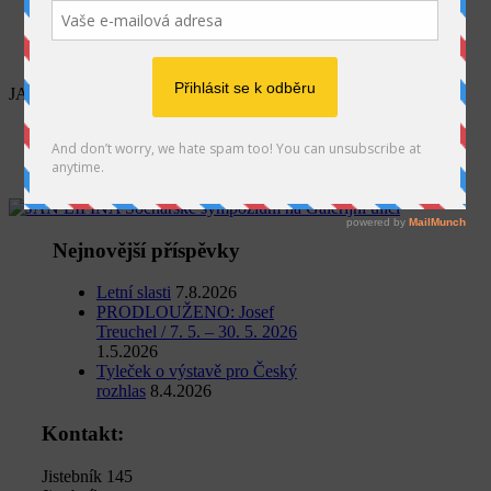
SEARCH
JAN LIPINA Sochařské sympozium na Galerijní ulici
Home
Jan Lipina
JAN LIPINA Sochařské sympozium na Galerijní ulici
Nejnovější příspěvky
Letní slasti
7.8.2026
PRODLOUŽENO: Josef
Treuchel / 7. 5. – 30. 5. 2026
1.5.2026
Tyleček o výstavě pro Český
rozhlas
8.4.2026
Kontakt:
Jistebník 145