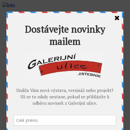
AKTUALITY
GALERIJNÍ ULICE
GALERIE U FOŤÁKA
Výstavy
Umělci
PROJEKTY
Takoví jsme byli
I. sympozium výtvarníků v GU
II. sympozium výtvarníků
Galerijní rybník
II. sochařské sympozium v Jistebníku
IV. sympozium výtvarníků v Jistebníku
V. sympozium výtvarníků v Jistebníku
DESET
KONTAKT
MÉDIA
PARTNEŘI