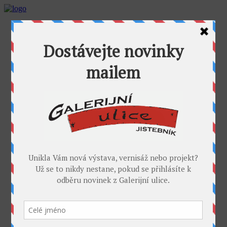
AKTUALITY
GALERIJNÍ ULICE
GALERIE U FOŤÁKA
Výstavy
Umělci
PROJEKTY
Takoví jsme byli
I. sympozium výtvarníků v GU
II. sympozium výtvarníků
Galerijní rybník
II. sochařské sympozium v Jistebníku
IV. sympozium výtvarníků v Jistebníku
V. sympozium výtvarníků v Jistebníku
DESET
KONTAKT
MÉDIA
PARTNEŘI