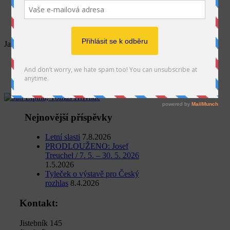
SEARCH
Jan lipina-T
Home
Jan Lipina
Jan lipina-T
Nejnovější příspěvky
Letní slasti
7.8.2026
PRODLOUŽENO: Josef
Treuchel / 7. 5. – 30. 5. 2026
1.5.2026
Tyleček o výstavě pro Český
rozhlas
8.4.2026
Kontakt:
Jistebník 145