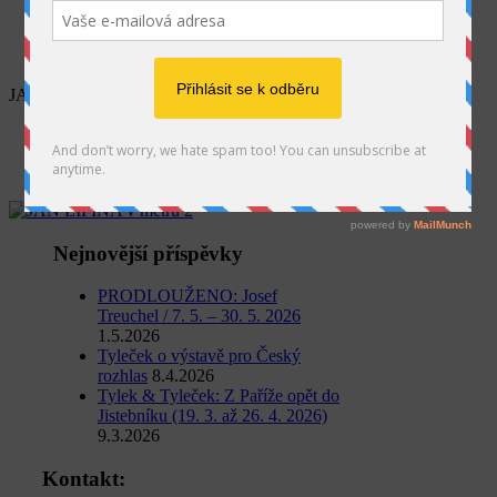
SEARCH
JAN LIPINA v metru 2
Home
Jan Lipina
JAN LIPINA v metru 2
Nejnovější příspěvky
PRODLOUŽENO: Josef
Treuchel / 7. 5. – 30. 5. 2026
1.5.2026
Tyleček o výstavě pro Český
rozhlas
8.4.2026
Tylek & Tyleček: Z Paříže opět do
Jistebníku (19. 3. až 26. 4. 2026)
9.3.2026
Kontakt: