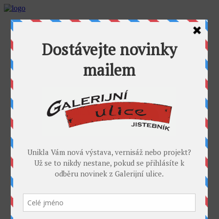
AKTUALITY
GALERIJNÍ ULICE
GALERIE U FOŤÁKA
Výstavy
Umělci
PROJEKTY
Takoví jsme byli
I. sympozium výtvarníků v GU
II. sympozium výtvarníků
Galerijní rybník
II. sochařské sympozium v Jistebníku
IV. sympozium výtvarníků v Jistebníku
V. sympozium výtvarníků v Jistebníku
DESET
KONTAKT
MÉDIA
PARTNEŘI