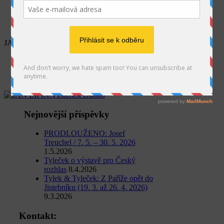
SEARCH
JAN LIPINA Zdeněk Dunko
Home
Jan Lipina
JAN LIPINA Zdeněk Dunko
Nejnovější příspěvky
PRODLOUŽENO: Josef
Treuchel / 7. 5. – 30. 5. 2026
1.5.2026
Tyleček o výstavě pro Český
rozhlas
8.4.2026
Tylek & Tyleček: Z Paříže opět do
Jistebníku (19. 3. až 26. 4. 2026)
9.3.2026
Kontakt: