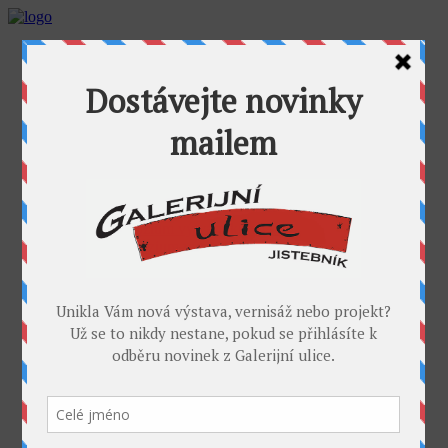
AKTUALITY
GALERIJNÍ ULICE
GALERIE U FOŤÁKA
Výstavy
Umělci
PROJEKTY
Takoví jsme byli
I. sympozium výtvarníků v GU
II. sympozium výtvarníků
Galerijní rybník
II. sochařské sympozium v Jistebníku
IV. sympozium výtvarníků v Jistebníku
V. sympozium výtvarníků v Jistebníku
DESET
KONTAKT
MÉDIA
PARTNEŘI