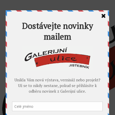
AKTUALITY
GALERIJNÍ ULICE
GALERIE U FOŤÁKA
Výstavy
Umělci
PROJEKTY
Takoví jsme byli
I. sympozium výtvarníků v GU
II. sympozium výtvarníků
Galerijní rybník
II. sochařské sympozium v Jistebníku
IV. sympozium výtvarníků v Jistebníku
V. sympozium výtvarníků v Jistebníku
DESET
KONTAKT
MÉDIA
PARTNEŘI