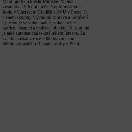
Malíř, grafik a kreslíř Miroslav Malina
vystudoval Střední uměleckoprůmyslovou
školu v Uherském Hradišti a AVU v Praze. Je
členem skupiny Východní Morava a Sdružení
Q. Věnuje se volné malbě, volné i užité
grafice, ilustraci a realizaci objektů. Vlastní mu
je také automatická tekutá reliéfní kresba. Za
svá díla získal v roce 2000 hlavní cenu
Středoevropského Bienále kresby v Plzni.