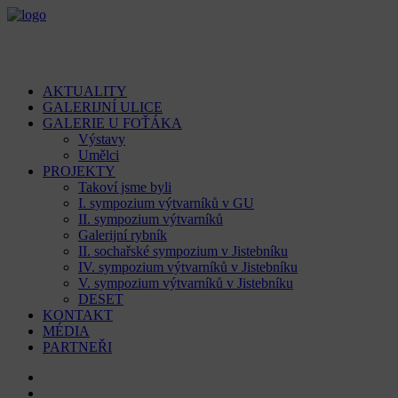
AKTUALITY
GALERIJNÍ ULICE
GALERIE U FOŤÁKA
Výstavy
Umělci
PROJEKTY
Takoví jsme byli
I. sympozium výtvarníků v GU
II. sympozium výtvarníků
Galerijní rybník
II. sochařské sympozium v Jistebníku
IV. sympozium výtvarníků v Jistebníku
V. sympozium výtvarníků v Jistebníku
DESET
KONTAKT
MÉDIA
PARTNEŘI