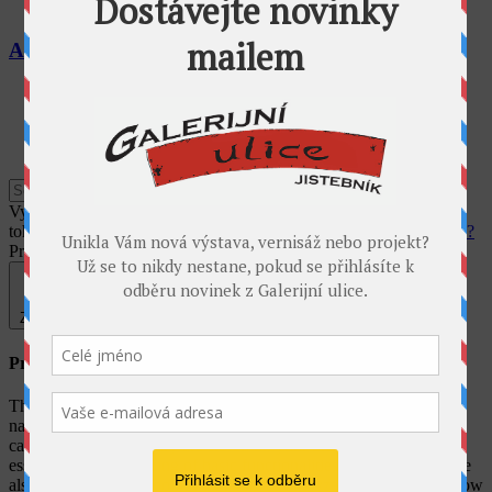
Alena Lipinová
1
2
Využíváme cookies pro analýzu návštěvnosti webu. Používáním
tohoto webu s tím vyjadřujete souhlas.
Souhlasím
Co jsou cookies?
Privacy & Cookies Policy
Zavřít
Privacy Overview
This website uses cookies to improve your experience while you
navigate through the website. Out of these, the cookies that are
categorized as necessary are stored on your browser as they are
essential for the working of basic functionalities of the website. We
also use third-party cookies that help us analyze and understand how