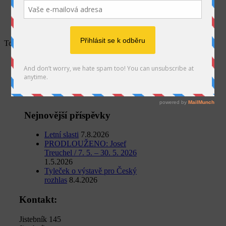
SEARCH
Tomaš Hřivnáč
Home
Václav Šipoš
Tomaš Hřivnáč
Nejnovější příspěvky
Letní slasti
7.8.2026
PRODLOUŽENO: Josef
Treuchel / 7. 5. – 30. 5. 2026
1.5.2026
Tyleček o výstavě pro Český
rozhlas
8.4.2026
Kontakt:
Jistebník 145