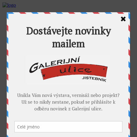
AKTUALITY
GALERIJNÍ ULICE
GALERIE U FOŤÁKA
Výstavy
Umělci
PROJEKTY
Takoví jsme byli
I. sympozium výtvarníků v GU
II. sympozium výtvarníků
Galerijní rybník
II. sochařské sympozium v Jistebníku
IV. sympozium výtvarníků v Jistebníku
V. sympozium výtvarníků v Jistebníku
DESET
KONTAKT
MÉDIA
PARTNEŘI