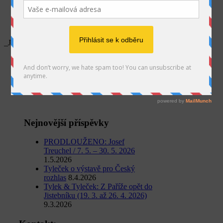
SEARCH
_JAN2521 kopie
Home
Média
Visegrádská spolupráce
_JAN2521 kopie
Nejnovější příspěvky
PRODLOUŽENO: Josef
Treuchel / 7. 5. – 30. 5. 2026
1.5.2026
Tyleček o výstavě pro Český
rozhlas
8.4.2026
Tylek & Tyleček: Z Paříže opět do
Jistebníku (19. 3. až 26. 4. 2026)
9.3.2026