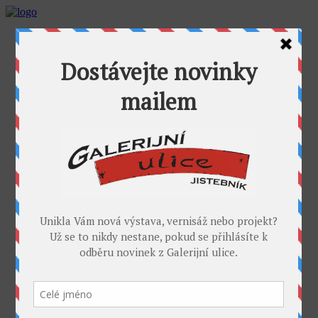
AKTUALITY
GALERIJNÍ ULICE
GALERIE U FOŤÁKA
Výstavy
Umělci
PROJEKTY
Takoví jsme byli
I. sympozium výtvarníků v GU
II. sympozium výtvarníků
Galerijní rybník
II. sochařské sympozium v Jistebníku
IV. sympozium výtvarníků v Jistebníku
V. sympozium výtvarníků v Jistebníku
DESET
KONTAKT
MÉDIA
PARTNEŘI