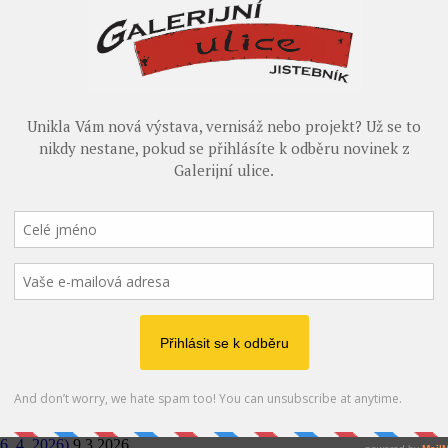
ří v minulých letech vystavovali v Galerii u foťáka nebo
.5.2026
6. 4. 2026)
9.3.2026