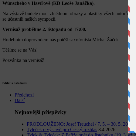
Wünscheho v Havířově (KD Leoše Janáčka)
.
Na výstavě budete moci zhlédnout obrazy a plastiky všech autorů, kte
se účastnili našich sympozií.
Vernisáž proběhne 2. listopadu od 17:00.
Hudebním doprovodem nás potěší saxofonista Michal Žáček.
Těšíme se na Vás!
Pozvánka na vernisáž
Sdílet s ostatními
Předchozí
Další
Nejnovější příspěvky
PRODLOUŽENO: Josef Treuchel / 7. 5. – 30. 5. 2026
1
Tyleček o výstavě pro Český rozhlas
8.4.2026
Tylek & Tyleček: Z Paříže opět do Jistebníku (19. 3. až 2