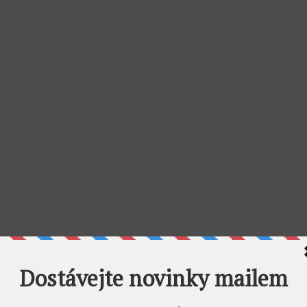
, která se uskuteční ve
Výstavní síni Viléma