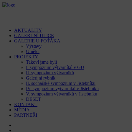
AKTUALITY
GALERIJNÍ ULICE
GALERIE U FOŤÁKA
Výstavy
Umělci
PROJEKTY
Takoví jsme byli
I. sympozium výtvarníků v GU
II. sympozium výtvarníků
Galerijní rybník
II. sochařské sympozium v Jistebníku
IV. sympozium výtvarníků v Jistebníku
V. sympozium výtvarníků v Jistebníku
DESET
KONTAKT
MÉDIA
PARTNEŘI