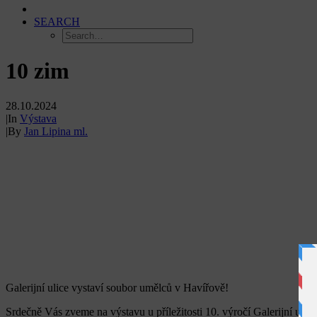
SEARCH
10 zim
28.10.2024
|
In
Výstava
|
By
Jan Lipina ml.
Galerijní ulice vystaví soubor umělců v Havířově!
Srdečně Vás zveme na výstavu u příležitosti 10. výročí Galerijní ulice