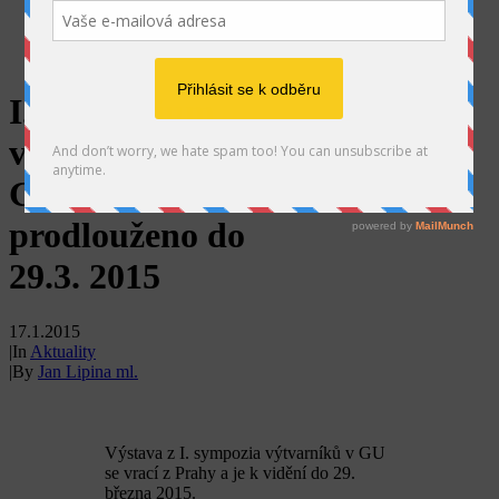
SEARCH
I. sympozium
výtvarníků v
GU-
prodlouženo do
29.3. 2015
17.1.2015
|
In
Aktuality
|
By
Jan Lipina ml.
Výstava z I. sympozia výtvarníků v GU
se vrací z Prahy a je k vidění do 29.
března 2015.