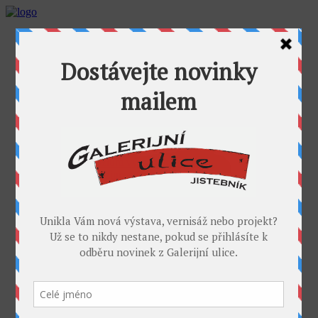
AKTUALITY
GALERIJNÍ ULICE
GALERIE U FOŤÁKA
Výstavy
Umělci
PROJEKTY
Takoví jsme byli
I. sympozium výtvarníků v GU
II. sympozium výtvarníků
Galerijní rybník
II. sochařské sympozium v Jistebníku
IV. sympozium výtvarníků v Jistebníku
V. sympozium výtvarníků v Jistebníku
DESET
KONTAKT
MÉDIA
PARTNEŘI