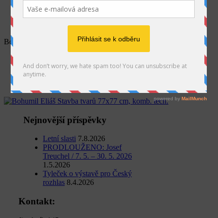
SEARCH
Bohumil Eliáš Stavba tvarů 77×77 cm, komb. tech.
Home
Projekty
IV. sympozium výtvarníků v Jistebníku
Bohumil Eliáš Stavba tvarů 77×77 cm, komb. tech.
Nejnovější příspěvky
Letní slasti
7.8.2026
PRODLOUŽENO: Josef
Treuchel / 7. 5. – 30. 5. 2026
1.5.2026
Tyleček o výstavě pro Český
rozhlas
8.4.2026
Kontakt: