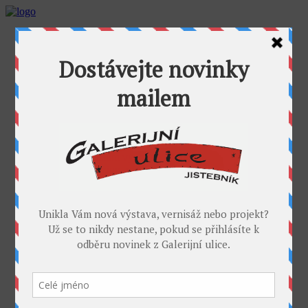
AKTUALITY
GALERIJNÍ ULICE
GALERIE U FOŤÁKA
Výstavy
Umělci
PROJEKTY
Takoví jsme byli
I. sympozium výtvarníků v GU
II. sympozium výtvarníků
Galerijní rybník
II. sochařské sympozium v Jistebníku
IV. sympozium výtvarníků v Jistebníku
V. sympozium výtvarníků v Jistebníku
DESET
KONTAKT
MÉDIA
PARTNEŘI