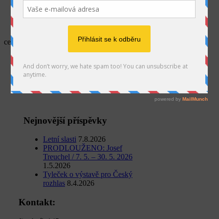
SEARCH
cesky-rozhlas-ostrava
Home
Média
Galerijní ulice v Českém rozhlase
cesky-rozhlas-ostrava
Nejnovější příspěvky
Letní slasti
7.8.2026
PRODLOUŽENO: Josef
Treuchel / 7. 5. – 30. 5. 2026
1.5.2026
Tyleček o výstavě pro Český
rozhlas
8.4.2026
Kontakt: