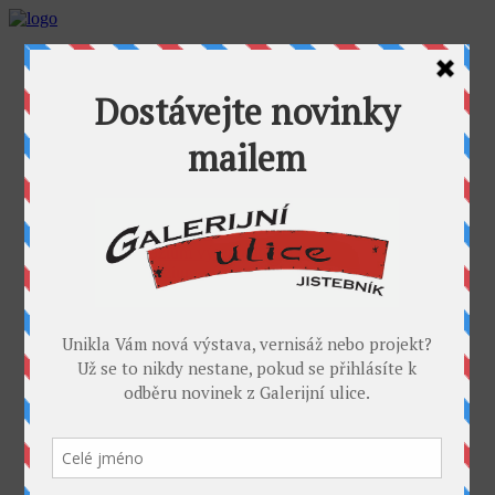
AKTUALITY
GALERIJNÍ ULICE
GALERIE U FOŤÁKA
Výstavy
Umělci
PROJEKTY
Takoví jsme byli
I. sympozium výtvarníků v GU
II. sympozium výtvarníků
Galerijní rybník
II. sochařské sympozium v Jistebníku
IV. sympozium výtvarníků v Jistebníku
V. sympozium výtvarníků v Jistebníku
DESET
KONTAKT
MÉDIA
PARTNEŘI