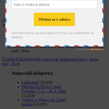
SEARCH
JAKUB BACHORÍK Lesný král´-kolorované drevo, bronz, kosť,
36cm
Home
Výstava
Jakub Bachorík: Príbehy
JAKUB BACHORÍK Lesný král´-kolorované drevo, bronz,
kosť, 36cm
Nejnovější příspěvky
Letní slasti
7.8.2026
PRODLOUŽENO: Josef
Treuchel / 7. 5. – 30. 5. 2026
1.5.2026
Tyleček o výstavě pro Český
rozhlas
8.4.2026