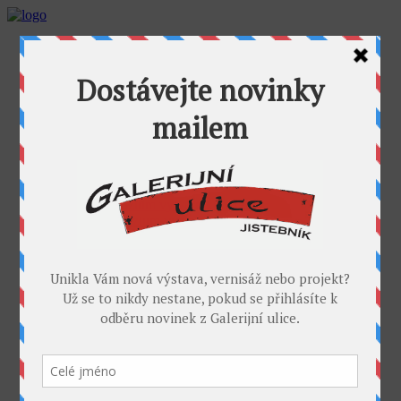
AKTUALITY
GALERIJNÍ ULICE
GALERIE U FOŤÁKA
Výstavy
Umělci
PROJEKTY
Takoví jsme byli
I. sympozium výtvarníků v GU
II. sympozium výtvarníků
Galerijní rybník
II. sochařské sympozium v Jistebníku
IV. sympozium výtvarníků v Jistebníku
V. sympozium výtvarníků v Jistebníku
DESET
KONTAKT
MÉDIA
PARTNEŘI