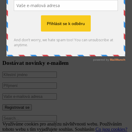
9.3.2026
SEARCH
Kontakt:
Jistebník 145
Jistebník
74282
602578087
galerijniulice@email.cz
Dostávat novinky e-mailem
Využíváme cookies pro analýzu návštěvnosti webu. Používáním
tohoto webu s tím vyjadřujete souhlas.
Souhlasím
Co jsou cookies?