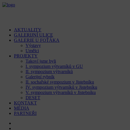
AKTUALITY
GALERIJNÍ ULICE
GALERIE U FOŤÁKA
Výstavy
Umělci
PROJEKTY
Takoví jsme byli
I. sympozium výtvarníků v GU
II. sympozium výtvarníků
Galerijní rybník
II. sochařské sympozium v Jistebníku
IV. sympozium výtvarníků v Jistebníku
V. sympozium výtvarníků v Jistebníku
DESET
KONTAKT
MÉDIA
PARTNEŘI