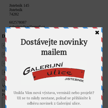
Jistebník 145
Jistebník
74282
602578087
galerijniulice@email.cz
Dostávat novinky e-mailem
Využíváme cookies pro analýzu návštěvnosti webu. Používáním
tohoto webu s tím vyjadřujete souhlas.
Souhlasím
Co jsou cookies?
Privacy & Cookies Policy