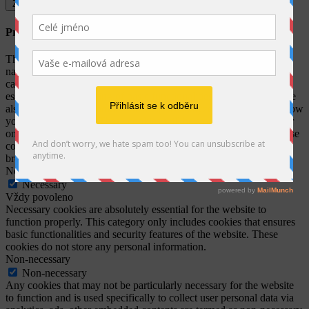
Zavřít
Privacy Overview
This website uses cookies to improve your experience while you
navigate through the website. Out of these, the cookies that are
categorized as necessary are stored on your browser as they are
essential for the working of basic functionalities of the website. We
also use third-party cookies that help us analyze and understand how
you use this website. These cookies will be stored in your browser
only with your consent. You also have the option to opt-out of these
cookies. But opting out of some of these cookies may affect your
browsing experience.
Necessary
Necessary
Vždy povoleno
Necessary cookies are absolutely essential for the website to
function properly. This category only includes cookies that ensures
basic functionalities and security features of the website. These
cookies do not store any personal information.
Non-necessary
Non-necessary
Any cookies that may not be particularly necessary for the website
to function and is used specifically to collect user personal data via