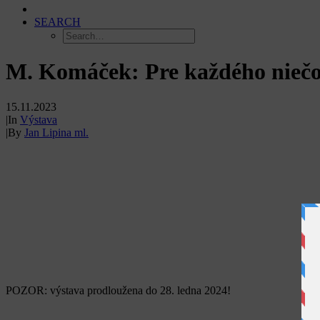
SEARCH
M. Komáček: Pre každého niečo.
15.11.2023
|
In
Výstava
|
By
Jan Lipina ml.
POZOR: výstava prodloužena do 28. ledna 2024!