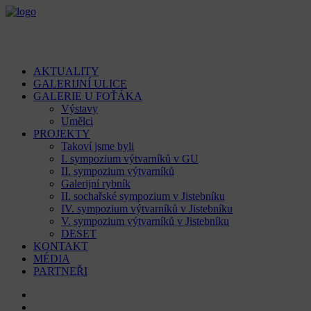
AKTUALITY
GALERIJNÍ ULICE
GALERIE U FOŤÁKA
Výstavy
Umělci
PROJEKTY
Takoví jsme byli
I. sympozium výtvarníků v GU
II. sympozium výtvarníků
Galerijní rybník
II. sochařské sympozium v Jistebníku
IV. sympozium výtvarníků v Jistebníku
V. sympozium výtvarníků v Jistebníku
DESET
KONTAKT
MÉDIA
PARTNEŘI