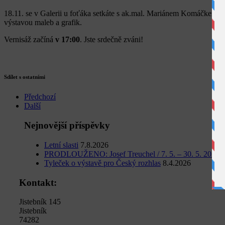
18.11. se v Galerii u foťáka setkáte s ak.mal. Mariánem Komáčkem z 
výstavou maleb a grafik.
Vernisáž začíná
v 17:00
. Jste srdečně zváni!
Sdílet s ostatními
Předchozí
Další
Nejnovější příspěvky
Letní slasti
7.8.2026
PRODLOUŽENO: Josef Treuchel / 7. 5. – 30. 5. 2026
1
Tyleček o výstavě pro Český rozhlas
8.4.2026
Kontakt:
Jistebník 145
Jistebník
74282