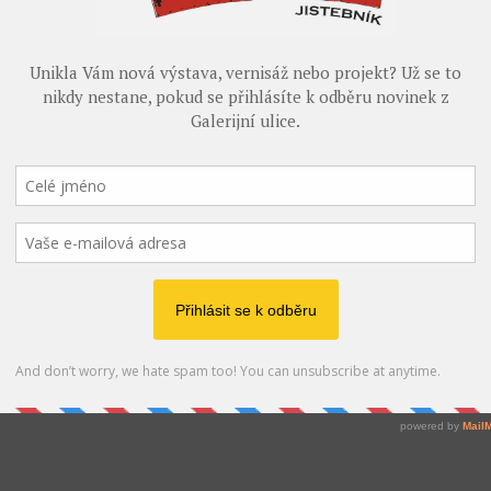
Bratislavy, který Vás provede svou energií nabitou
.5.2026