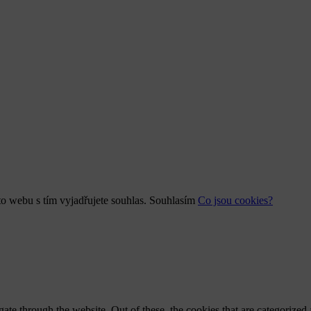
o webu s tím vyjadřujete souhlas.
Souhlasím
Co jsou cookies?
e through the website. Out of these, the cookies that are categorized a