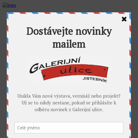
AKTUALITY
GALERIJNÍ ULICE
GALERIE U FOŤÁKA
Výstavy
Umělci
PROJEKTY
Takoví jsme byli
I. sympozium výtvarníků v GU
II. sympozium výtvarníků
Galerijní rybník
II. sochařské sympozium v Jistebníku
IV. sympozium výtvarníků v Jistebníku
V. sympozium výtvarníků v Jistebníku
DESET
KONTAKT
MÉDIA
PARTNEŘI