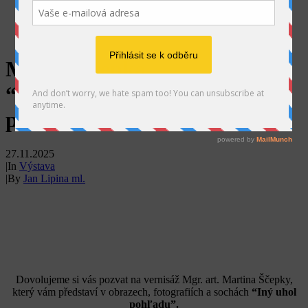
SEARCH
Martin Ščepka
“Iný uhol
pohľadu”
27.11.2025
|
In
Výstava
|
By
Jan Lipina ml.
Dovolujeme si vás pozvat na vernisáž Mgr. art. Martina Ščepky,
který vám představí v obrazech, fotografiích a sochách
“Iný uhol
pohľadu”.