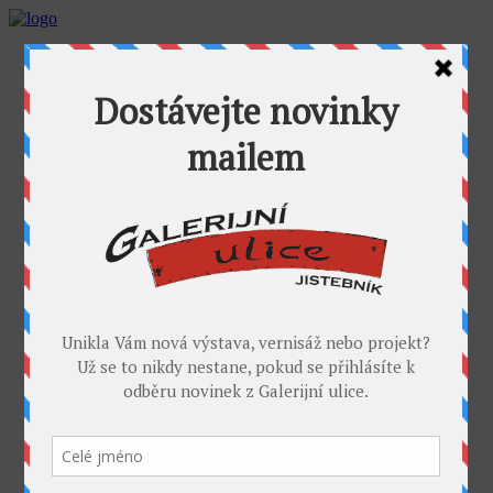
AKTUALITY
GALERIJNÍ ULICE
GALERIE U FOŤÁKA
Výstavy
Umělci
PROJEKTY
Takoví jsme byli
I. sympozium výtvarníků v GU
II. sympozium výtvarníků
Galerijní rybník
II. sochařské sympozium v Jistebníku
IV. sympozium výtvarníků v Jistebníku
V. sympozium výtvarníků v Jistebníku
DESET
KONTAKT
MÉDIA
PARTNEŘI