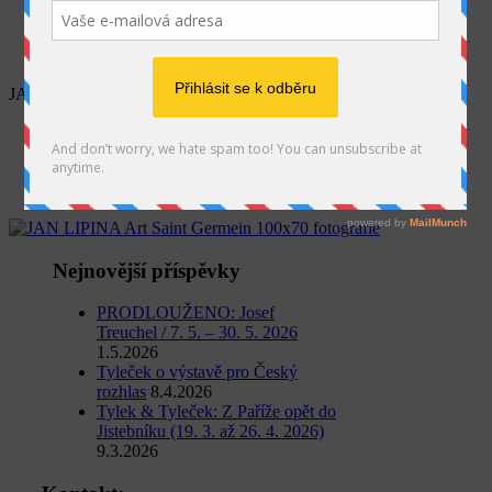
SEARCH
JAN LIPINA Art Saint Germein 100×70 fotografie
Home
Výstava
PROČ? PROTO...
JAN LIPINA Art Saint Germein 100×70 fotografie
Nejnovější příspěvky
PRODLOUŽENO: Josef
Treuchel / 7. 5. – 30. 5. 2026
1.5.2026
Tyleček o výstavě pro Český
rozhlas
8.4.2026
Tylek & Tyleček: Z Paříže opět do
Jistebníku (19. 3. až 26. 4. 2026)
9.3.2026