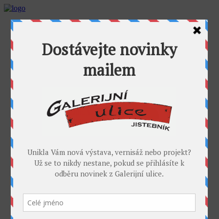
AKTUALITY
GALERIJNÍ ULICE
GALERIE U FOŤÁKA
Výstavy
Umělci
PROJEKTY
Takoví jsme byli
I. sympozium výtvarníků v GU
II. sympozium výtvarníků
Galerijní rybník
II. sochařské sympozium v Jistebníku
IV. sympozium výtvarníků v Jistebníku
V. sympozium výtvarníků v Jistebníku
DESET
KONTAKT
MÉDIA
PARTNEŘI