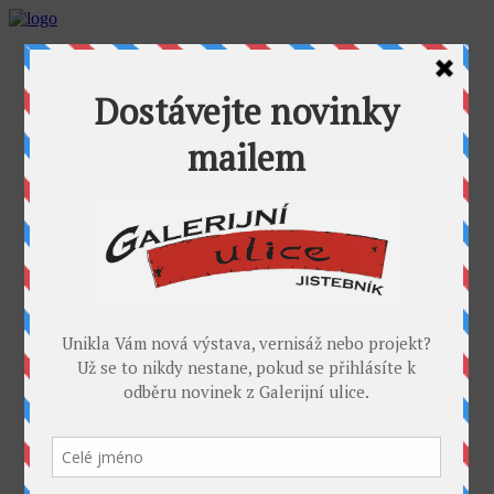
AKTUALITY
GALERIJNÍ ULICE
GALERIE U FOŤÁKA
Výstavy
Umělci
PROJEKTY
Takoví jsme byli
I. sympozium výtvarníků v GU
II. sympozium výtvarníků
Galerijní rybník
II. sochařské sympozium v Jistebníku
IV. sympozium výtvarníků v Jistebníku
V. sympozium výtvarníků v Jistebníku
DESET
KONTAKT
MÉDIA
PARTNEŘI