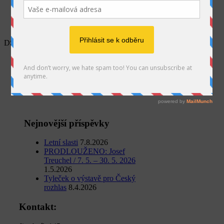
SEARCH
DSC_0053 kopie
Home
Projekty
I. sympozium výtvarníků v GU
DSC_0053 kopie
Nejnovější příspěvky
Letní slasti
7.8.2026
PRODLOUŽENO: Josef
Treuchel / 7. 5. – 30. 5. 2026
1.5.2026
Tyleček o výstavě pro Český
rozhlas
8.4.2026
Kontakt: