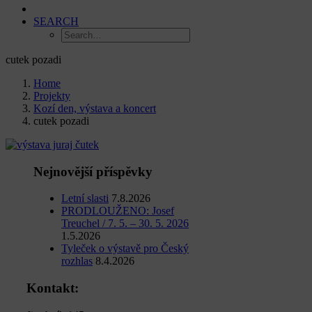
SEARCH
cutek pozadi
Home
Projekty
Kozí den, výstava a koncert
cutek pozadi
Nejnovější příspěvky
Letní slasti
7.8.2026
PRODLOUŽENO: Josef
Treuchel / 7. 5. – 30. 5. 2026
1.5.2026
Tyleček o výstavě pro Český
rozhlas
8.4.2026
Kontakt: