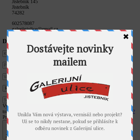
Jistebník 145
Jistebník
74282
602578087
galerijniulice@email.cz
Dostávat novinky e-mailem
Využíváme cookies pro analýzu návštěvnosti webu. Používáním
tohoto webu s tím vyjadřujete souhlas.
Souhlasím
Co jsou cookies?
Privacy & Cookies Policy
Zavřít