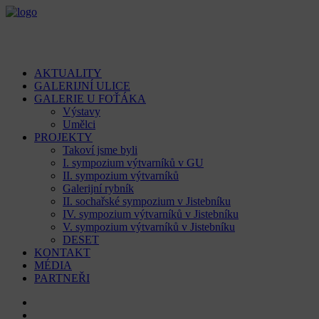
AKTUALITY
GALERIJNÍ ULICE
GALERIE U FOŤÁKA
Výstavy
Umělci
PROJEKTY
Takoví jsme byli
I. sympozium výtvarníků v GU
II. sympozium výtvarníků
Galerijní rybník
II. sochařské sympozium v Jistebníku
IV. sympozium výtvarníků v Jistebníku
V. sympozium výtvarníků v Jistebníku
DESET
KONTAKT
MÉDIA
PARTNEŘI