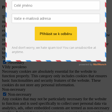
Privacy Overview
This website uses cookies to improve your experience while you
navigate through the website. Out of these, the cookies that are
categorized as necessary are stored on your browser as they are
essential for the working of basic functionalities of the website. We
also use third-party cookies that help us analyze and understand how
you use this website. These cookies will be stored in your browser
only with your consent. You also have the option to opt-out of these
cookies. But opting out of some of these cookies may affect your
browsing experience.
Necessary
Necessary
Vždy povoleno
Necessary cookies are absolutely essential for the website to
function properly. This category only includes cookies that ensures
basic functionalities and security features of the website. These
cookies do not store any personal information.
Non-necessary
Non-necessary
Any cookies that may not be particularly necessary for the website
to function and is used specifically to collect user personal data via
analytics, ads, other embedded contents are termed as non-necessary