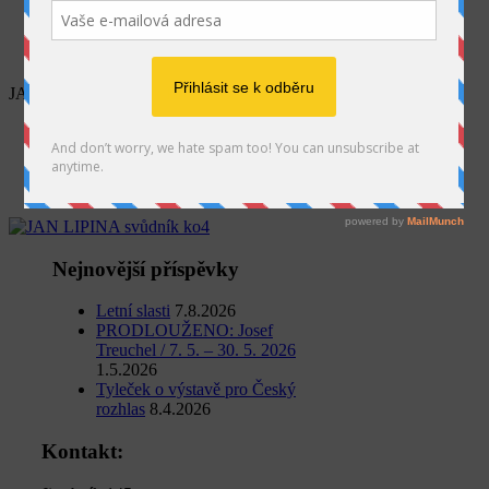
SEARCH
JAN LIPINA svůdník ko4
Home
Výstava
Výstava: Avignon 39° ve stínu
JAN LIPINA svůdník ko4
Nejnovější příspěvky
Letní slasti
7.8.2026
PRODLOUŽENO: Josef
Treuchel / 7. 5. – 30. 5. 2026
1.5.2026
Tyleček o výstavě pro Český
rozhlas
8.4.2026
Kontakt: