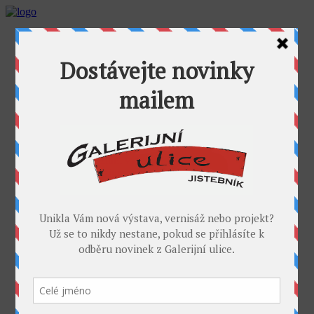
AKTUALITY
GALERIJNÍ ULICE
GALERIE U FOŤÁKA
Výstavy
Umělci
PROJEKTY
Takoví jsme byli
I. sympozium výtvarníků v GU
II. sympozium výtvarníků
Galerijní rybník
II. sochařské sympozium v Jistebníku
IV. sympozium výtvarníků v Jistebníku
V. sympozium výtvarníků v Jistebníku
DESET
KONTAKT
MÉDIA
PARTNEŘI