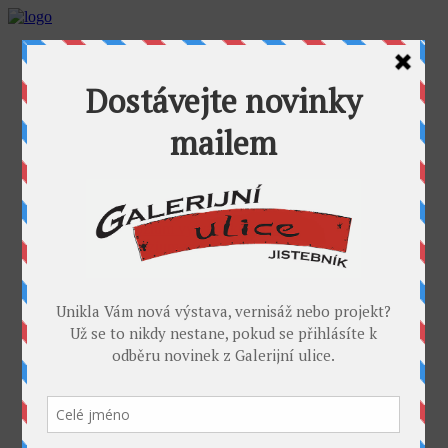
AKTUALITY
GALERIJNÍ ULICE
GALERIE U FOŤÁKA
Výstavy
Umělci
PROJEKTY
Takoví jsme byli
I. sympozium výtvarníků v GU
II. sympozium výtvarníků
Galerijní rybník
II. sochařské sympozium v Jistebníku
IV. sympozium výtvarníků v Jistebníku
V. sympozium výtvarníků v Jistebníku
DESET
KONTAKT
MÉDIA
PARTNEŘI