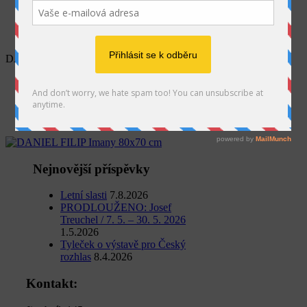
SEARCH
DANIEL FILIP Imany 80×70 cm
Home
Výstava
Výstava: Hudba v obrazech
DANIEL FILIP Imany 80×70 cm
Nejnovější příspěvky
Letní slasti
7.8.2026
PRODLOUŽENO: Josef
Treuchel / 7. 5. – 30. 5. 2026
1.5.2026
Tyleček o výstavě pro Český
rozhlas
8.4.2026
Kontakt: