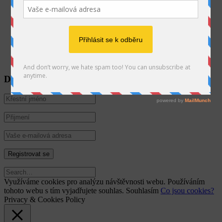
SEARCH
Jistebník 145
Jistebník
74282
602578087
galerijniulice@email.cz
Dostávat novinky e-mailem
Využíváme cookies pro analýzu návštěvnosti webu. Používáním
tohoto webu s tím vyjadřujete souhlas.
Souhlasím
Co jsou cookies?
Privacy & Cookies Policy