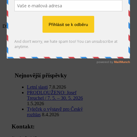
SEARCH
DSC_0007
Home
Výstava
Pocta Bohumilu Hrabalovi - 16. června 2014
DSC_0007
Nejnovější příspěvky
Letní slasti
7.8.2026
PRODLOUŽENO: Josef
Treuchel / 7. 5. – 30. 5. 2026
1.5.2026
Tyleček o výstavě pro Český
rozhlas
8.4.2026
Kontakt: