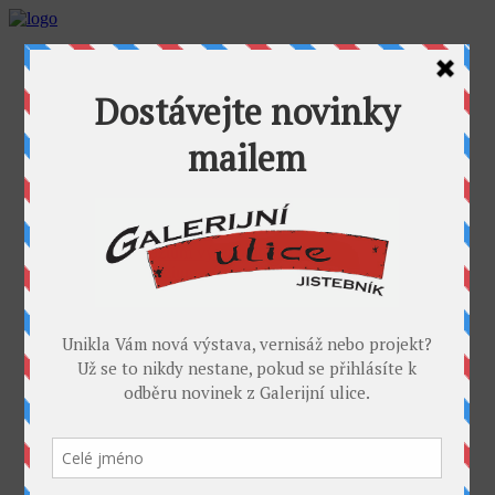
AKTUALITY
GALERIJNÍ ULICE
GALERIE U FOŤÁKA
Výstavy
Umělci
PROJEKTY
Takoví jsme byli
I. sympozium výtvarníků v GU
II. sympozium výtvarníků
Galerijní rybník
II. sochařské sympozium v Jistebníku
IV. sympozium výtvarníků v Jistebníku
V. sympozium výtvarníků v Jistebníku
DESET
KONTAKT
MÉDIA
PARTNEŘI