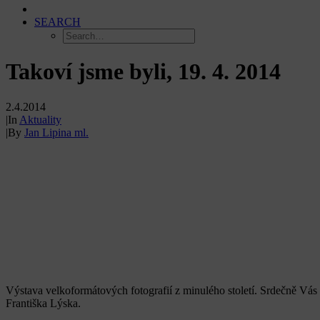
SEARCH
Takoví jsme byli, 19. 4. 2014
2.4.2014
|
In
Aktuality
|
By
Jan Lipina ml.
Výstava velkoformátových fotografií z minulého století. Srdečně Vá
Františka Lýska.