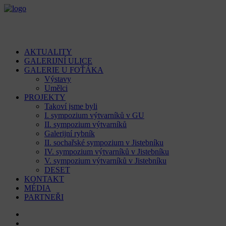
AKTUALITY
GALERIJNÍ ULICE
GALERIE U FOŤÁKA
Výstavy
Umělci
PROJEKTY
Takoví jsme byli
I. sympozium výtvarníků v GU
II. sympozium výtvarníků
Galerijní rybník
II. sochařské sympozium v Jistebníku
IV. sympozium výtvarníků v Jistebníku
V. sympozium výtvarníků v Jistebníku
DESET
KONTAKT
MÉDIA
PARTNEŘI