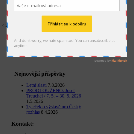
SEARCH
Galerijní ulice 2014 (20)
Home
Aktuality
Takoví jsme byli, 19. 4. 2014
Galerijní ulice 2014 (20)
Nejnovější příspěvky
Letní slasti
7.8.2026
PRODLOUŽENO: Josef
Treuchel / 7. 5. – 30. 5. 2026
1.5.2026
Tyleček o výstavě pro Český
rozhlas
8.4.2026
Kontakt: