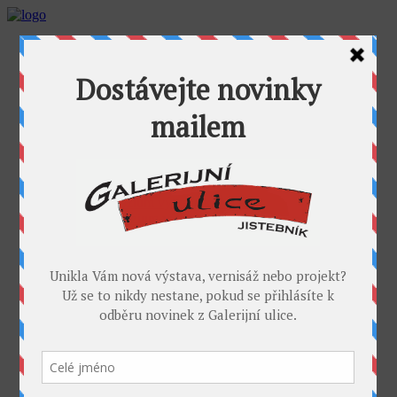
AKTUALITY
GALERIJNÍ ULICE
GALERIE U FOŤÁKA
Výstavy
Umělci
PROJEKTY
Takoví jsme byli
I. sympozium výtvarníků v GU
II. sympozium výtvarníků
Galerijní rybník
II. sochařské sympozium v Jistebníku
IV. sympozium výtvarníků v Jistebníku
V. sympozium výtvarníků v Jistebníku
DESET
KONTAKT
MÉDIA
PARTNEŘI