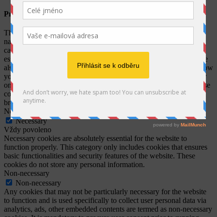
Privacy Overview
This website uses cookies to improve your experience while you
navigate through the website. Out of these, the cookies that are
categorized as necessary are stored on your browser as they are
essential for the working of basic functionalities of the website. We
also use third-party cookies that help us analyze and understand how
you use this website. These cookies will be stored in your browser
only with your consent. You also have the option to opt-out of these
cookies. But opting out of some of these cookies may affect your
browsing experience.
Necessary
Necessary
Vždy povoleno
Necessary cookies are absolutely essential for the website to
function properly. This category only includes cookies that ensures
basic functionalities and security features of the website. These
cookies do not store any personal information.
Non-necessary
Non-necessary
Any cookies that may not be particularly necessary for the website
to function and is used specifically to collect user personal data via
analytics, ads, other embedded contents are termed as non-necessary