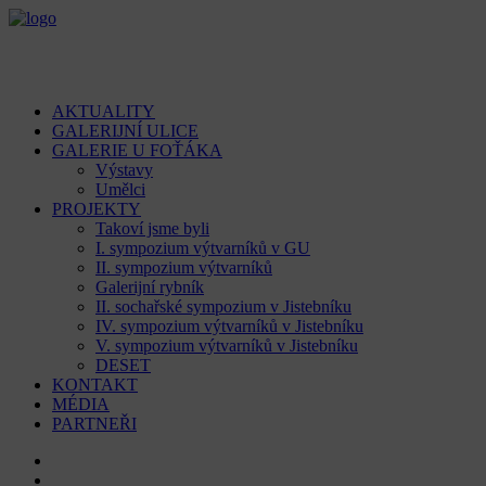
AKTUALITY
GALERIJNÍ ULICE
GALERIE U FOŤÁKA
Výstavy
Umělci
PROJEKTY
Takoví jsme byli
I. sympozium výtvarníků v GU
II. sympozium výtvarníků
Galerijní rybník
II. sochařské sympozium v Jistebníku
IV. sympozium výtvarníků v Jistebníku
V. sympozium výtvarníků v Jistebníku
DESET
KONTAKT
MÉDIA
PARTNEŘI