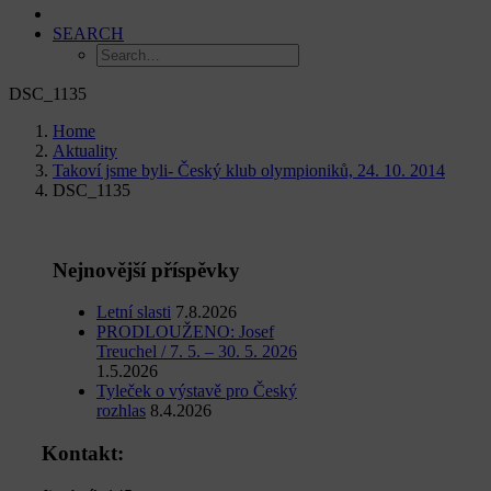
SEARCH
DSC_1135
Home
Aktuality
Takoví jsme byli- Český klub olympioniků, 24. 10. 2014
DSC_1135
Nejnovější příspěvky
Letní slasti
7.8.2026
PRODLOUŽENO: Josef
Treuchel / 7. 5. – 30. 5. 2026
1.5.2026
Tyleček o výstavě pro Český
rozhlas
8.4.2026
Kontakt: