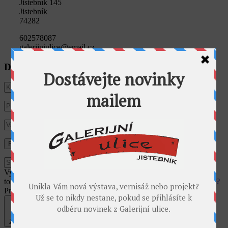
Jistebník 145
Jistebník
74282
602578087
galerijniulice@email.cz
Dostávat novinky e-mailem
Využíváme cookies pro analýzu návštěvnosti webu. Používáním
tohoto webu s tím vyjadřujete souhlas.
Souhlasím
Co jsou cookies?
Privacy & Cookies Policy
Zavřít