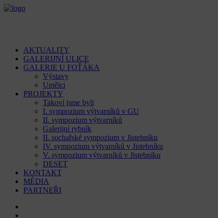
AKTUALITY
GALERIJNÍ ULICE
GALERIE U FOŤÁKA
Výstavy
Umělci
PROJEKTY
Takoví jsme byli
I. sympozium výtvarníků v GU
II. sympozium výtvarníků
Galerijní rybník
II. sochařské sympozium v Jistebníku
IV. sympozium výtvarníků v Jistebníku
V. sympozium výtvarníků v Jistebníku
DESET
KONTAKT
MÉDIA
PARTNEŘI