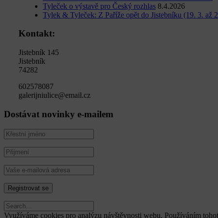
Tyleček o výstavě pro Český rozhlas
8.4.2026
Tylek & Tyleček: Z Paříže opět do Jistebníku (19. 3. až 2
Kontakt:
Jistebník 145
Jistebník
74282
602578087
galerijniulice@email.cz
Dostávat novinky e-mailem
Využíváme cookies pro analýzu návštěvnosti webu. Používáním tohot