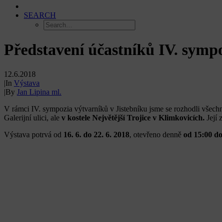
SEARCH
Představení účastníků IV. symp
12.6.2018
|
In
Výstava
|
By
Jan Lipina ml.
V rámci IV. sympozia výtvarníků v Jistebníku jsme se rozhodli všech
Galerijní ulici, ale
v kostele Největější Trojice v Klimkovicích.
Její
Výstava potrvá od
16. 6. do 22. 6. 2018
, otevřeno denně
od 15:00 do