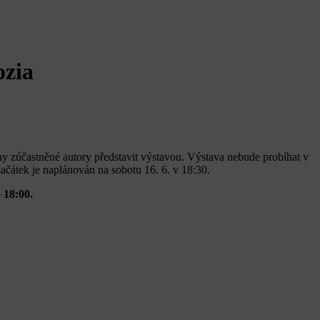
ozia
ny zúčastněné autory představit výstavou. Výstava nebude probíhat v
 začátek je naplánován na sobotu 16. 6. v 18:30.
 18:00.